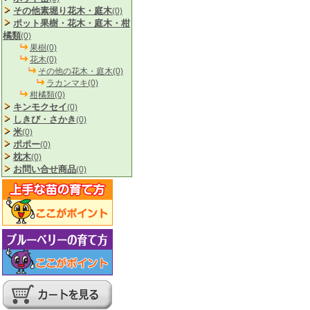
その他素堀り花木・庭木
(0)
ポット果樹・花木・庭木・柑
橘類
(0)
果樹(0)
花木(0)
その他の花木・庭木(0)
ラカンマキ(0)
柑橘類(0)
キンモクセイ
(0)
しきび・さかき
(0)
米
(0)
ポポー
(0)
枕木
(0)
お問い合せ商品
(0)