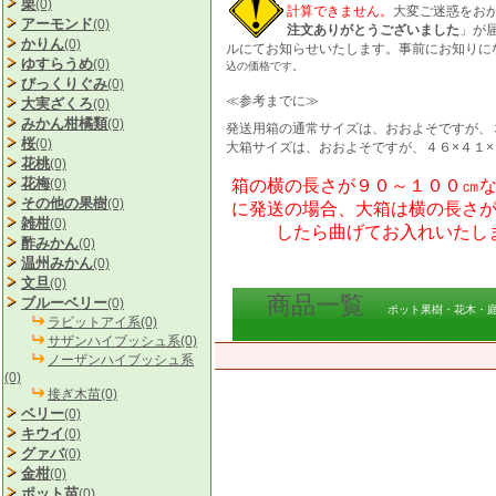
栗
(0)
計算できません。
大変ご迷惑をお
アーモンド
(0)
注文ありがとうございました
」が
かりん
(0)
ルにてお知らせいたします。事前にお知りに
ゆすらうめ
(0)
込の価格です。
びっくりぐみ
(0)
≪参考までに≫
大実ざくろ
(0)
みかん柑橘類
(0)
発送用箱の通常サイズは、おおよそですが、
桜
(0)
大箱サイズは、おおよそですが、４６×４１
花桃
(0)
花梅
(0)
箱の横の長さが９０～１００㎝
その他の果樹
(0)
に発送の場合、大箱は横の長さ
雑柑
(0)
したら曲げてお入れいたし
酢みかん
(0)
温州みかん
(0)
文旦
(0)
商品一覧
ブルーベリー
(0)
ポット果樹・花木・庭
ラビットアイ系(0)
サザンハイブッシュ系(0)
ノーザンハイブッシュ系
(0)
接ぎ木苗(0)
ベリー
(0)
キウイ
(0)
グァバ
(0)
金柑
(0)
ポット苗
(0)