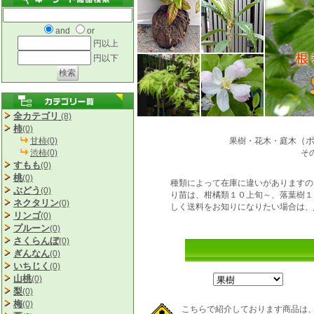
and
or
円以上
円以下
全カテゴリ
(8)
柿
(0)
（
甘柿(0)
果樹・花木・庭木
渋柿(0)
そ
すもも
(0)
桃
(0)
種類によって在庫に違いがありますの
ぶどう
(0)
り苗は、柑橘類１０上旬～、落葉樹１
ネクタリン
(0)
しく送料をお知りになりたい場合は、
リンゴ
(0)
プルーン
(0)
さくらんぼ
(0)
ぎんなん
(0)
いちじく
(0)
山桃
(0)
梨
(0)
梅
(0)
こちらで紹介しております商品は