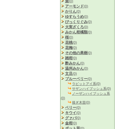
栗
(0)
アーモンド
(0)
かりん
(0)
ゆすらうめ
(0)
びっくりぐみ
(0)
大実ざくろ
(0)
みかん柑橘類
(0)
桜
(0)
花桃
(0)
花梅
(0)
その他の果樹
(0)
雑柑
(0)
酢みかん
(0)
温州みかん
(0)
文旦
(0)
ブルーベリー
(0)
ラビットアイ系(0)
サザンハイブッシュ系(0)
ノーザンハイブッシュ系
(0)
接ぎ木苗(0)
ベリー
(0)
キウイ
(0)
グァバ
(0)
金柑
(0)
ポット苗
(0)