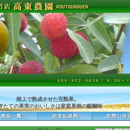
樹上で熟成させた完熟果。
ぎたての果実のおいしさは家庭果樹の醍醐味