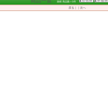
商品一覧
雑柑 商品数＝0件
戻る｜｜次へ