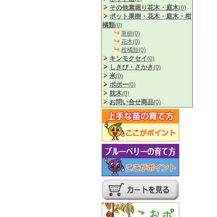
その他素堀り花木・庭木
(0)
ポット果樹・花木・庭木・柑
橘類
(0)
果樹(0)
花木(0)
柑橘類(0)
キンモクセイ
(0)
しきび・さかき
(0)
米
(0)
ポポー
(0)
枕木
(0)
お問い合せ商品
(0)