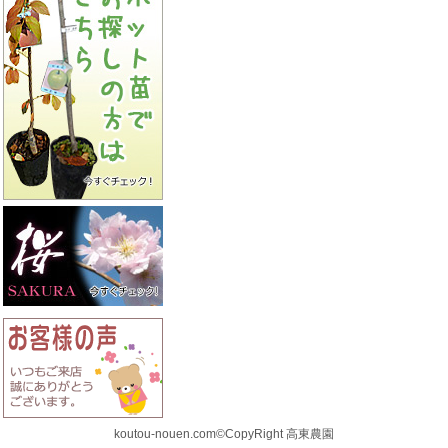
koutou-nouen.com©CopyRight 高東農園