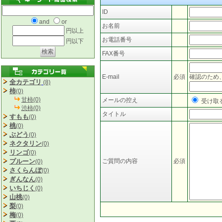
ID
and
or
お名前
円以上
お電話番号
円以下
FAX番号
E-mail
必須
確認のため
全カテゴリ
(8)
柿
(0)
甘柿(0)
メールの控え
受け取
渋柿(0)
タイトル
すもも
(0)
桃
(0)
ぶどう
(0)
ネクタリン
(0)
リンゴ
(0)
プルーン
ご質問の内容
必須
(0)
さくらんぼ
(0)
ぎんなん
(0)
いちじく
(0)
山桃
(0)
梨
(0)
梅
(0)