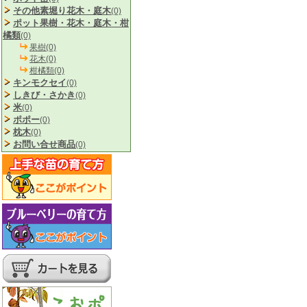
その他素堀り花木・庭木
(0)
ポット果樹・花木・庭木・柑
橘類
(0)
果樹(0)
花木(0)
柑橘類(0)
キンモクセイ
(0)
しきび・さかき
(0)
米
(0)
ポポー
(0)
枕木
(0)
お問い合せ商品
(0)