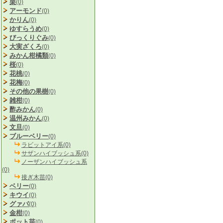
栗
(0)
アーモンド
(0)
かりん
(0)
ゆすらうめ
(0)
びっくりぐみ
(0)
大実ざくろ
(0)
みかん柑橘類
(0)
桜
(0)
花桃
(0)
花梅
(0)
その他の果樹
(0)
雑柑
(0)
酢みかん
(0)
温州みかん
(0)
文旦
(0)
ブルーベリー
(0)
ラビットアイ系(0)
サザンハイブッシュ系(0)
ノーザンハイブッシュ系
(0)
接ぎ木苗(0)
ベリー
(0)
キウイ
(0)
グァバ
(0)
金柑
(0)
ポット苗
(0)