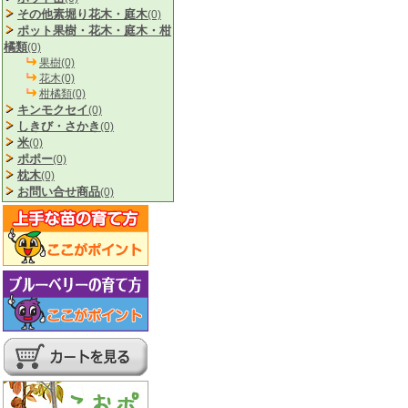
その他素堀り花木・庭木
(0)
ポット果樹・花木・庭木・柑
橘類
(0)
果樹(0)
花木(0)
柑橘類(0)
キンモクセイ
(0)
しきび・さかき
(0)
米
(0)
ポポー
(0)
枕木
(0)
お問い合せ商品
(0)