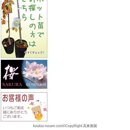
koutou-nouen.com©CopyRight 高東農園