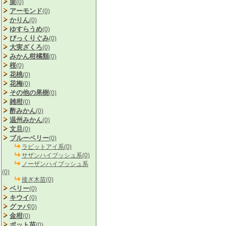
栗
(0)
アーモンド
(0)
かりん
(0)
ゆすらうめ
(0)
びっくりぐみ
(0)
大実ざくろ
(0)
みかん柑橘類
(0)
桜
(0)
花桃
(0)
花梅
(0)
その他の果樹
(0)
雑柑
(0)
酢みかん
(0)
温州みかん
(0)
文旦
(0)
ブルーベリー
(0)
ラビットアイ系(0)
サザンハイブッシュ系(0)
ノーザンハイブッシュ系
(0)
接ぎ木苗(0)
ベリー
(0)
キウイ
(0)
グァバ
(0)
金柑
(0)
ポット苗
(0)