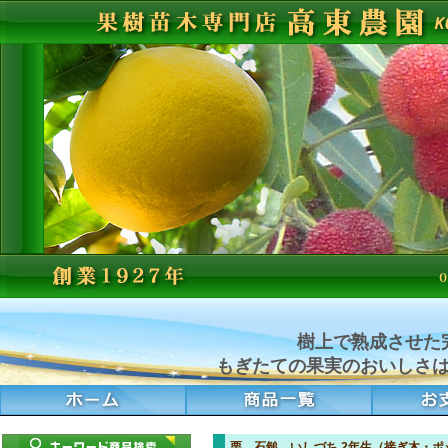
樹上で熟成させた
もぎたての果実のおいしさ
栗 石鎚 いしづち 2年生（接ぎ木・