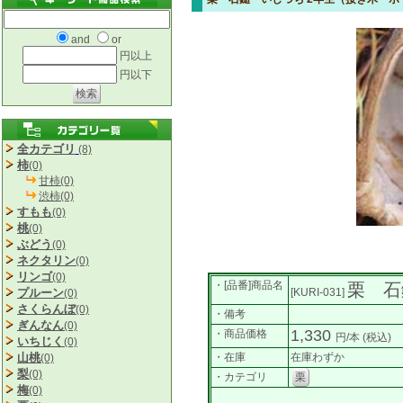
and
or
円以上
円以下
全カテゴリ
(8)
柿
(0)
甘柿(0)
渋柿(0)
すもも
(0)
桃
(0)
ぶどう
(0)
ネクタリン
(0)
リンゴ
(0)
・[品番]商品名
栗 石
プルーン
[KURI-031]
(0)
さくらんぼ
(0)
・備考
ぎんなん
(0)
1,330
・商品価格
円/本
(税込)
いちじく
(0)
山桃
・在庫
在庫わずか
(0)
梨
(0)
・カテゴリ
栗
梅
(0)