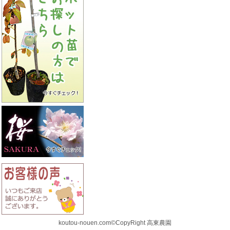
koutou-nouen.com©CopyRight 高東農園