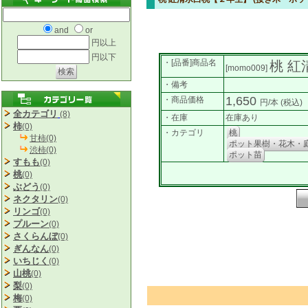
and
or
円以上
円以下
・[品番]商品名
桃 紅
[momo009]
・備考
1,650
・商品価格
円/本
(税込)
全カテゴリ
(8)
・在庫
在庫あり
柿
(0)
・カテゴリ
桃
甘柿(0)
ポット果樹・花木・庭
渋柿(0)
ポット苗
すもも
(0)
桃
(0)
ぶどう
(0)
ネクタリン
(0)
リンゴ
(0)
プルーン
(0)
さくらんぼ
(0)
ぎんなん
(0)
いちじく
(0)
山桃
(0)
梨
(0)
梅
(0)