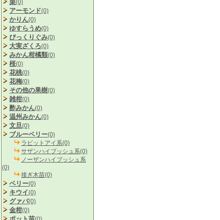
栗
(0)
アーモンド
(0)
かりん
(0)
ゆすらうめ
(0)
びっくりぐみ
(0)
大実ざくろ
(0)
みかん柑橘類
(0)
桜
(0)
花桃
(0)
花梅
(0)
その他の果樹
(0)
雑柑
(0)
酢みかん
(0)
温州みかん
(0)
文旦
(0)
ブルーベリー
(0)
ラビットアイ系(0)
サザンハイブッシュ系(0)
ノーザンハイブッシュ系
(0)
接ぎ木苗(0)
ベリー
(0)
キウイ
(0)
グァバ
(0)
金柑
(0)
ポット苗
(0)