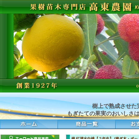
樹上で熟成させた
もぎたての果実のおいしさ
桃 紅清水白桃【２年生】 (接ぎ木・ポッ