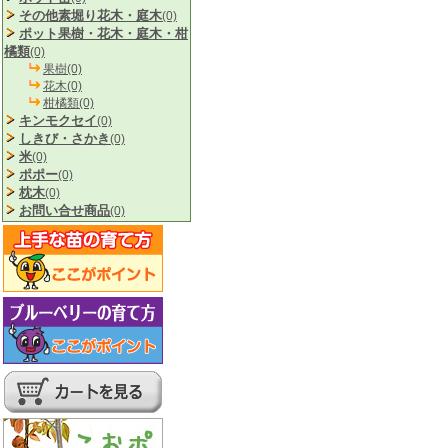
その他素堀り花木・庭木
(0)
ポット果樹・花木・庭木・柑
橘類
(0)
果樹(0)
花木(0)
柑橘類(0)
キンモクセイ
(0)
しきび・さかき
(0)
米
(0)
ポポー
(0)
枕木
(0)
お問い合せ商品
(0)