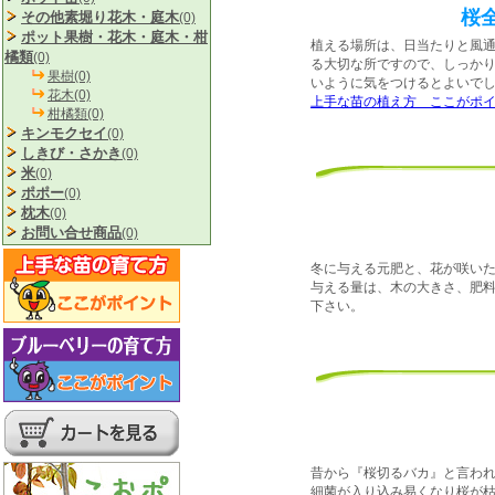
桜
その他素堀り花木・庭木
(0)
ポット果樹・花木・庭木・柑
植える場所は、日当たりと風
橘類
(0)
る大切な所ですので、しっか
果樹(0)
いように気をつけるとよいで
花木(0)
上手な苗の植え方 ここがポ
柑橘類(0)
キンモクセイ
(0)
しきび・さかき
(0)
米
(0)
ポポー
(0)
枕木
(0)
お問い合せ商品
(0)
冬に与える元肥と、花が咲い
与える量は、木の大きさ、肥
下さい。
昔から『桜切るバカ』と言わ
細菌が入り込み易くなり桜が