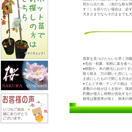
所から出た枝、（余計な枝を
す！）を切りたい場合は、必
大きさまでならそのままでも
異変を見つけたらいち早く消
●毛虫‥初夏、初秋に葉を食べ
●樹肌や、木の根元におがくず
取り除き、穴の開いた所にし
土状にしたもので閉じる方法
●てんぐす病‥テングス病は、
多数の小枝がほうき状や、塊
朽菌が侵入し樹勢が劣化する
桜等は罹患率が高く、樹木の