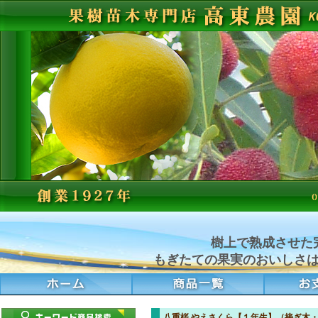
樹上で熟成させた
もぎたての果実のおいしさ
八重桜 やえさくら【１年生】（接ぎ木