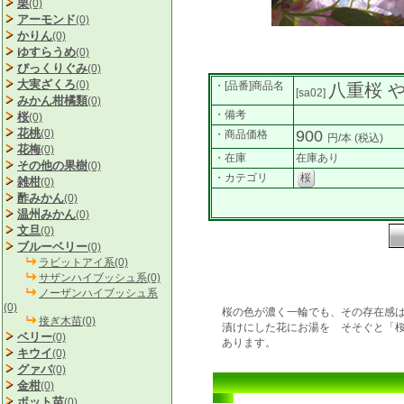
栗
(0)
アーモンド
(0)
かりん
(0)
ゆすらうめ
(0)
びっくりぐみ
(0)
大実ざくろ
(0)
・[品番]商品名
八重桜 
[sa02]
みかん柑橘類
(0)
・備考
桜
(0)
花桃
(0)
900
・商品価格
円/本
(税込)
花梅
(0)
・在庫
在庫あり
その他の果樹
(0)
・カテゴリ
桜
雑柑
(0)
酢みかん
(0)
温州みかん
(0)
文旦
(0)
ブルーベリー
(0)
ラビットアイ系(0)
サザンハイブッシュ系(0)
ノーザンハイブッシュ系
(0)
桜の色が濃く一輪でも、その存在感
接ぎ木苗(0)
漬けにした花にお湯を そそぐと「
ベリー
(0)
あります。
キウイ
(0)
グァバ
(0)
金柑
(0)
ポット苗
(0)