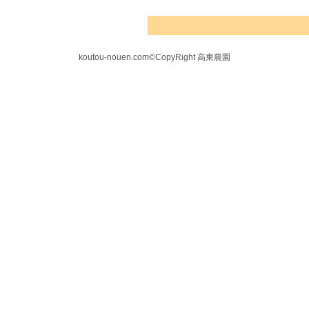
koutou-nouen.com©CopyRight 高東農園