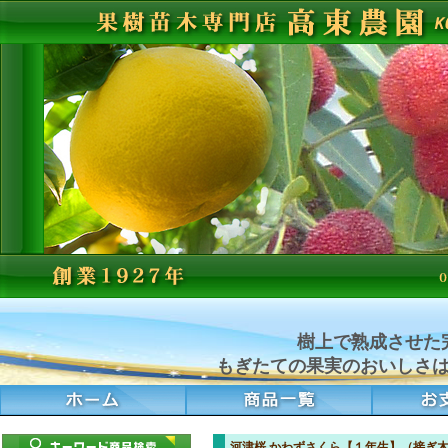
樹上で熟成させた
もぎたての果実のおいしさ
河津桜 かわずさくら【１年生】（接ぎ