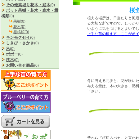
その他素堀り花木・庭木
(0)
桜
ポット果樹・花木・庭木・柑
橘類
(0)
植える場所は、日当たりと風
果樹(0)
る大切な所ですので、しっか
花木(0)
いように気をつけるとよいで
柑橘類(0)
上手な苗の植え方 ここがポ
キンモクセイ
(0)
しきび・さかき
(0)
米
(0)
ポポー
(0)
枕木
(0)
お問い合せ商品
(0)
冬に与える元肥と、花が咲い
与える量は、木の大きさ、肥
下さい。
昔から『桜切るバカ』と言わ