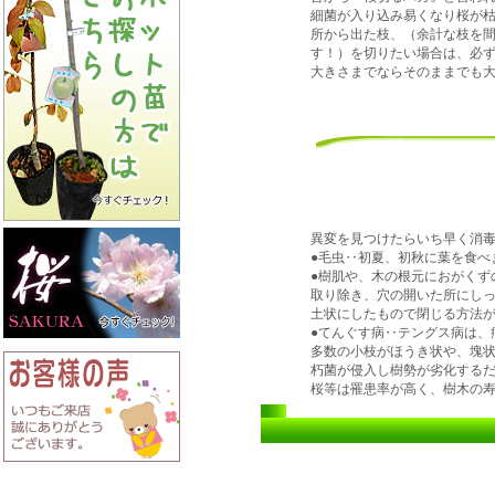
細菌が入り込み易くなり桜が
所から出た枝、（余計な枝を
す！）を切りたい場合は、必
大きさまでならそのままでも
異変を見つけたらいち早く消
●毛虫‥初夏、初秋に葉を食べ
●樹肌や、木の根元におがくず
取り除き、穴の開いた所にし
土状にしたもので閉じる方法
●てんぐす病‥テングス病は、
多数の小枝がほうき状や、塊
朽菌が侵入し樹勢が劣化する
桜等は罹患率が高く、樹木の