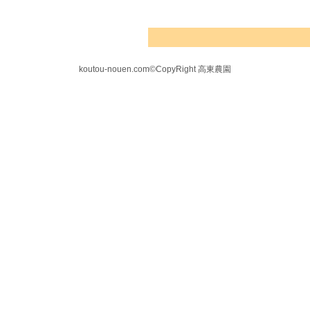
koutou-nouen.com©CopyRight 高東農園