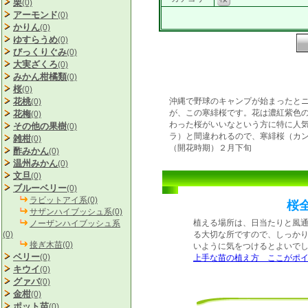
栗
(0)
アーモンド
(0)
かりん
(0)
ゆすらうめ
(0)
びっくりぐみ
(0)
大実ざくろ
(0)
みかん柑橘類
(0)
桜
(0)
花桃
沖縄で野球のキャンプが始まったと
(0)
が、この寒緋桜です。花は濃紅紫色
花梅
(0)
わった桜がいいなという方に特に人
その他の果樹
(0)
ラ）と間違われるので、寒緋桜（カ
雑柑
(0)
（開花時期）２月下旬
酢みかん
(0)
温州みかん
(0)
文旦
(0)
ブルーベリー
(0)
ラビットアイ系(0)
桜
サザンハイブッシュ系(0)
植える場所は、日当たりと風
ノーザンハイブッシュ系
(0)
る大切な所ですので、しっか
接ぎ木苗(0)
いように気をつけるとよいで
ベリー
(0)
上手な苗の植え方 ここがポ
キウイ
(0)
グァバ
(0)
金柑
(0)
ポット苗
(0)