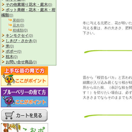
その他素堀り花木・庭木
(0)
ポット果樹・花木・庭木・柑
橘類
(0)
果樹(0)
冬に与える元肥と、花が咲い
花木(0)
与える量は、木の大きさ、肥
柑橘類(0)
下さい。
キンモクセイ
(0)
しきび・さかき
(0)
米
(0)
ポポー
(0)
枕木
(0)
お問い合せ商品
(0)
昔から『桜切るバカ』と言わ
細菌が入り込み易くなり桜が
所から出た枝、（余計な枝を
す！）を切りたい場合は、必
大きさまでならそのままでも