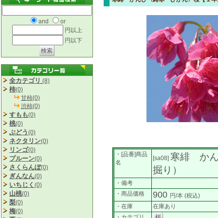
and
or
円以上
円以下
全カテゴリ
(8)
柿
(0)
甘柿(0)
渋柿(0)
すもも
(0)
桃
(0)
ぶどう
(0)
ネクタリン
(0)
リンゴ
(0)
・[品番]商品
寒緋 か
プルーン
[sa08]
(0)
名
さくらんぼ
(0)
掘り）
ぎんなん
(0)
・備考
いちじく
(0)
山桃
900
(0)
・商品価格
円/本
(税込)
梨
(0)
・在庫
在庫あり
梅
(0)
・カテゴリ
桜