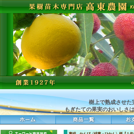
樹上で熟成させた
もぎたての果実のおいしさ
寒緋 かんぴ〈緋寒・ひかん〉桜【１年