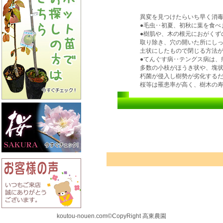
異変を見つけたらいち早く消
●毛虫‥初夏、初秋に葉を食べ
●樹肌や、木の根元におがくず
取り除き、穴の開いた所にし
土状にしたもので閉じる方法
●てんぐす病‥テングス病は、
多数の小枝がほうき状や、塊
朽菌が侵入し樹勢が劣化する
桜等は罹患率が高く、樹木の
koutou-nouen.com©CopyRight 高東農園