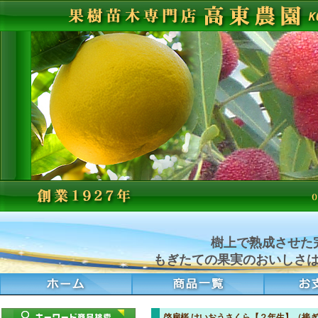
樹上で熟成させた
もぎたての果実のおいしさ
啓扇桜 けいおうさくら【２年生】