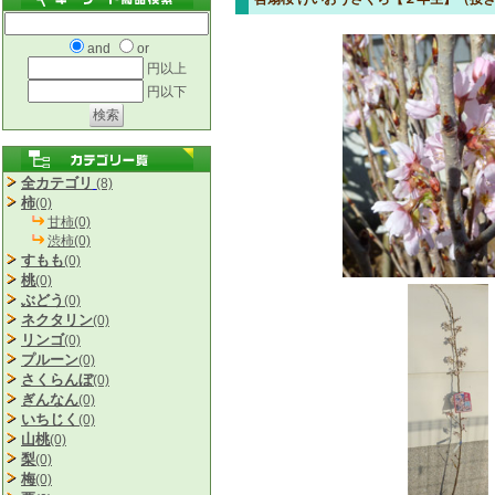
and
or
円以上
円以下
全カテゴリ
(8)
柿
(0)
甘柿(0)
渋柿(0)
すもも
(0)
桃
(0)
ぶどう
(0)
ネクタリン
(0)
リンゴ
(0)
プルーン
(0)
さくらんぼ
(0)
ぎんなん
(0)
いちじく
(0)
山桃
(0)
梨
(0)
梅
(0)