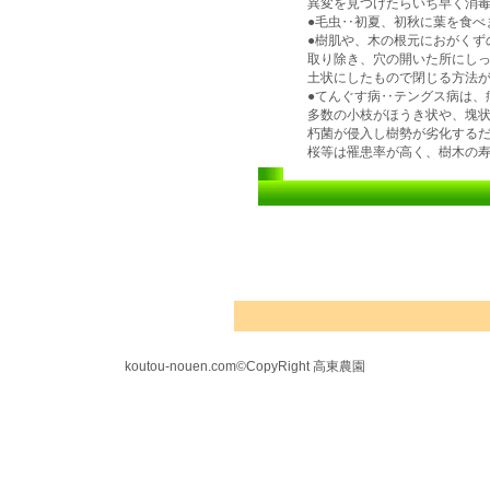
異変を見つけたらいち早く消
●毛虫‥初夏、初秋に葉を食べ
●樹肌や、木の根元におがくず
取り除き、穴の開いた所にし
土状にしたもので閉じる方法
●てんぐす病‥テングス病は、
多数の小枝がほうき状や、塊
朽菌が侵入し樹勢が劣化する
桜等は罹患率が高く、樹木の
koutou-nouen.com©CopyRight 高東農園