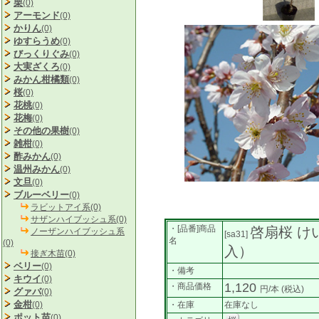
栗
(0)
アーモンド
(0)
かりん
(0)
ゆすらうめ
(0)
びっくりぐみ
(0)
大実ざくろ
(0)
みかん柑橘類
(0)
桜
(0)
花桃
(0)
花梅
(0)
その他の果樹
(0)
雑柑
(0)
酢みかん
(0)
温州みかん
(0)
文旦
(0)
ブルーベリー
(0)
ラビットアイ系(0)
サザンハイブッシュ系(0)
・[品番]商品
啓扇桜 
ノーザンハイブッシュ系
[sa31]
名
(0)
入）
接ぎ木苗(0)
ベリー
(0)
・備考
キウイ
(0)
1,120
・商品価格
円/本
(税込)
グァバ
(0)
金柑
(0)
・在庫
在庫なし
ポット苗
(0)