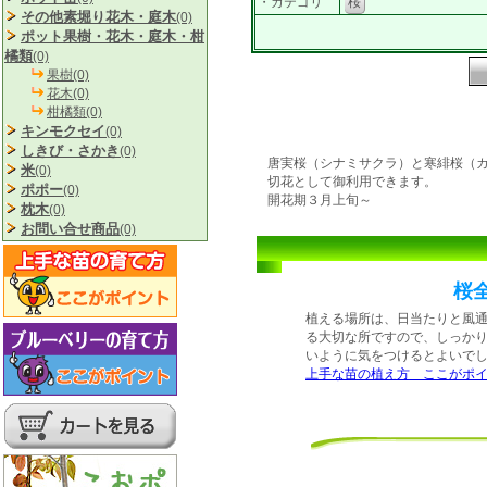
・カテゴリ
桜
その他素堀り花木・庭木
(0)
ポット果樹・花木・庭木・柑
橘類
(0)
果樹(0)
花木(0)
柑橘類(0)
キンモクセイ
(0)
しきび・さかき
(0)
唐実桜（シナミサクラ）と寒緋桜（カ
米
(0)
切花として御利用できます。
ポポー
(0)
開花期３月上旬～
枕木
(0)
お問い合せ商品
(0)
桜
植える場所は、日当たりと風
る大切な所ですので、しっか
いように気をつけるとよいで
上手な苗の植え方 ここがポ