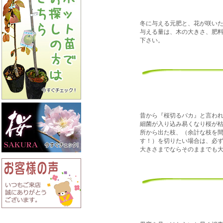
冬に与える元肥と、花が咲い
与える量は、木の大きさ、肥
下さい。
昔から『桜切るバカ』と言わ
細菌が入り込み易くなり桜が
所から出た枝、（余計な枝を
す！）を切りたい場合は、必
大きさまでならそのままでも