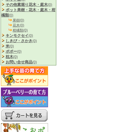
その他素堀り花木・庭木
(0)
ポット果樹・花木・庭木・柑
橘類
(0)
果樹(0)
花木(0)
柑橘類(0)
キンモクセイ
(0)
しきび・さかき
(0)
米
(0)
ポポー
(0)
枕木
(0)
お問い合せ商品
(0)