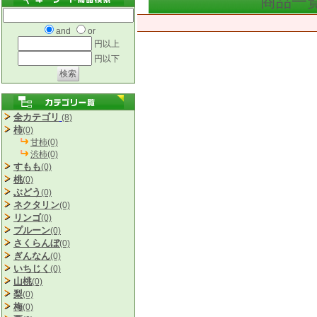
商品一
and
or
円以上
円以下
全カテゴリ
(8)
柿
(0)
甘柿(0)
渋柿(0)
すもも
(0)
桃
(0)
ぶどう
(0)
ネクタリン
(0)
リンゴ
(0)
プルーン
(0)
さくらんぼ
(0)
ぎんなん
(0)
いちじく
(0)
山桃
(0)
梨
(0)
梅
(0)