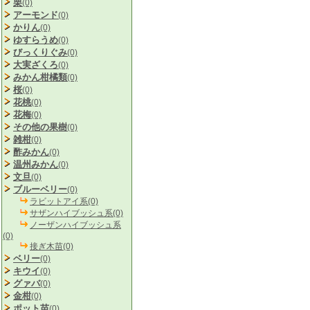
栗
(0)
アーモンド
(0)
かりん
(0)
ゆすらうめ
(0)
びっくりぐみ
(0)
大実ざくろ
(0)
みかん柑橘類
(0)
桜
(0)
花桃
(0)
花梅
(0)
その他の果樹
(0)
雑柑
(0)
酢みかん
(0)
温州みかん
(0)
文旦
(0)
ブルーベリー
(0)
ラビットアイ系(0)
サザンハイブッシュ系(0)
ノーザンハイブッシュ系
(0)
接ぎ木苗(0)
ベリー
(0)
キウイ
(0)
グァバ
(0)
金柑
(0)
ポット苗
(0)