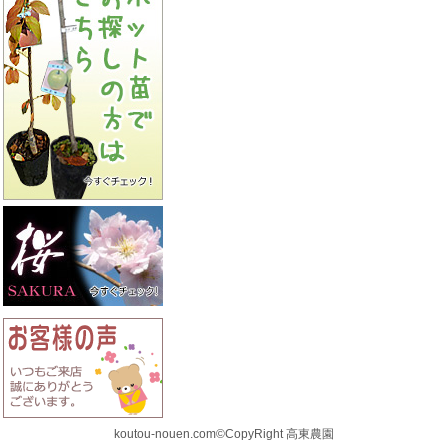
koutou-nouen.com©CopyRight 高東農園