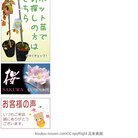
koutou-nouen.com©CopyRight 高東農園