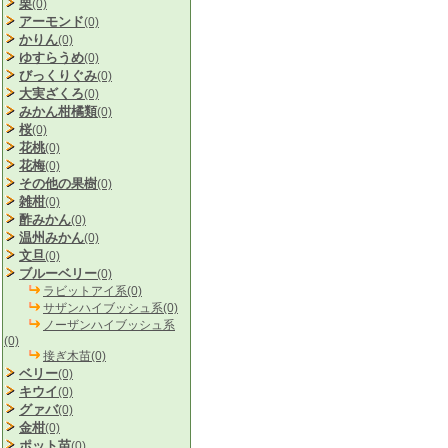
栗
(0)
アーモンド
(0)
かりん
(0)
ゆすらうめ
(0)
びっくりぐみ
(0)
大実ざくろ
(0)
みかん柑橘類
(0)
桜
(0)
花桃
(0)
花梅
(0)
その他の果樹
(0)
雑柑
(0)
酢みかん
(0)
温州みかん
(0)
文旦
(0)
ブルーベリー
(0)
ラビットアイ系(0)
サザンハイブッシュ系(0)
ノーザンハイブッシュ系
(0)
接ぎ木苗(0)
ベリー
(0)
キウイ
(0)
グァバ
(0)
金柑
(0)
ポット苗
(0)