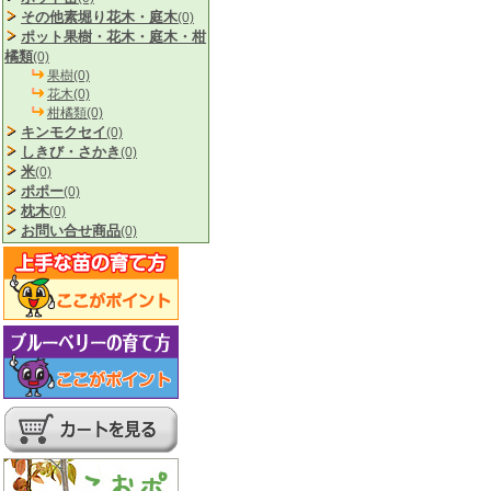
その他素堀り花木・庭木
(0)
ポット果樹・花木・庭木・柑
橘類
(0)
果樹(0)
花木(0)
柑橘類(0)
キンモクセイ
(0)
しきび・さかき
(0)
米
(0)
ポポー
(0)
枕木
(0)
お問い合せ商品
(0)