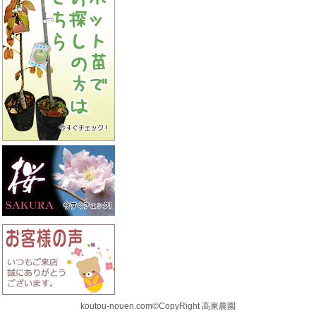
koutou-nouen.com©CopyRight 高東農園