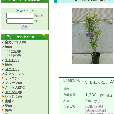
and
or
円以上
円以下
全カテゴリ
(8)
柿
(0)
甘柿(0)
渋柿(0)
すもも
(0)
桃
(0)
ぶどう
(0)
ネクタリン
(0)
リンゴ
(0)
・[品番]商品名
ざ
プルーン
[omizakuro-01-p]
(0)
さくらんぼ
(0)
・備考
ぎんなん
(0)
1,330
・商品価格
円/本
(税込)
いちじく
(0)
山桃
・在庫
在庫わずか
(0)
梨
(0)
・カテゴリ
大実ざくろ
梅
(0)
その他の果樹