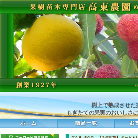
樹上で熟成させた
もぎたての果実のおいしさ
ざくろ ザクロ 【２年生苗】 ポット入