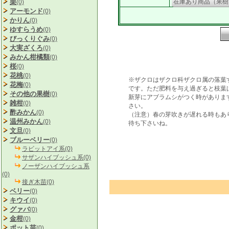
栗
在庫あり商品（果樹
(0)
アーモンド
(0)
かりん
(0)
ゆすらうめ
(0)
びっくりぐみ
(0)
大実ざくろ
(0)
みかん柑橘類
(0)
桜
(0)
花桃
(0)
※ザクロはザクロ科ザクロ属の落葉
花梅
(0)
です。ただ肥料を与え過ぎると枝葉
その他の果樹
(0)
新芽にアブラムシがつく時がありま
雑柑
(0)
さい。
酢みかん
(0)
（注意）春の芽吹きが遅れる時もあ
温州みかん
(0)
待ち下さいね。
文旦
(0)
ブルーベリー
(0)
ラビットアイ系(0)
サザンハイブッシュ系(0)
ノーザンハイブッシュ系
(0)
接ぎ木苗(0)
ベリー
(0)
キウイ
(0)
グァバ
(0)
金柑
(0)
ポット苗
(0)