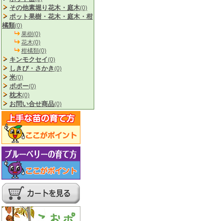
その他素堀り花木・庭木
(0)
ポット果樹・花木・庭木・柑
橘類
(0)
果樹(0)
花木(0)
柑橘類(0)
キンモクセイ
(0)
しきび・さかき
(0)
米
(0)
ポポー
(0)
枕木
(0)
お問い合せ商品
(0)