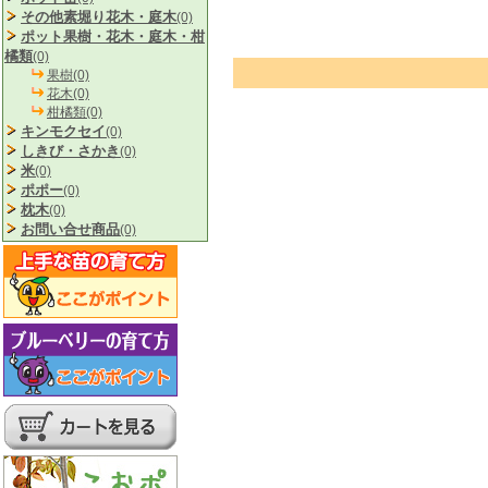
その他素堀り花木・庭木
(0)
ポット果樹・花木・庭木・柑
橘類
(0)
果樹(0)
花木(0)
柑橘類(0)
キンモクセイ
(0)
しきび・さかき
(0)
米
(0)
ポポー
(0)
枕木
(0)
お問い合せ商品
(0)