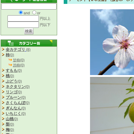
and
or
円以上
円以下
全カテゴリ
(8)
柿
(0)
甘柿(0)
渋柿(0)
すもも
(0)
桃
(0)
ぶどう
(0)
ネクタリン
(0)
リンゴ
(0)
プルーン
(0)
さくらんぼ
(0)
ぎんなん
(0)
いちじく
(0)
山桃
(0)
梨
(0)
梅
(0)