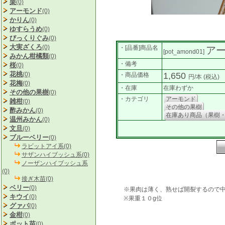
栗
(0)
アーモンド
(0)
かりん
(0)
ゆすらうめ
(0)
びっくりぐみ
(0)
大実ざくろ
(0)
・[品番]商品名
ア
[pot_amond01]
みかん柑橘類
(0)
・備考
桜
(0)
花桃
(0)
1,650
・商品価格
円/本
(税込)
花梅
(0)
・在庫
在庫わずか
その他の果樹
(0)
・カテゴリ
アーモンド
雑柑
(0)
その他の果樹
酢みかん
(0)
在庫あり商品（果樹
温州みかん
(0)
文旦
(0)
ブルーベリー
(0)
ラビットアイ系(0)
サザンハイブッシュ系(0)
ノーザンハイブッシュ系
(0)
接ぎ木苗(0)
ベリー
(0)
※果肉は薄く、熟せば開裂するので
キウイ
(0)
※果重１０g位
グァバ
(0)
金柑
(0)
ポット苗
(0)