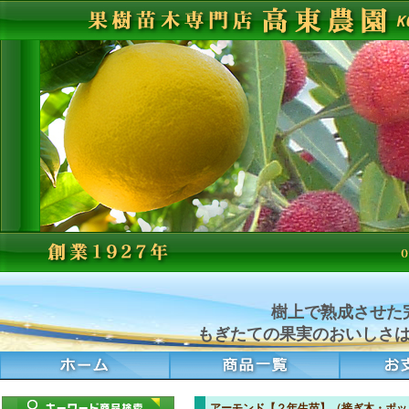
樹上で熟成させた
もぎたての果実のおいしさ
アーモンド【２年生苗】（接ぎ木・ポッ