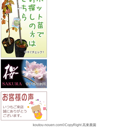
koutou-nouen.com©CopyRight 高東農園